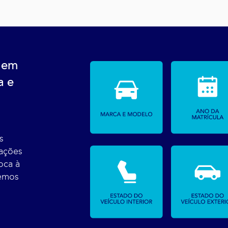
 em
a e
s
tações
oca à
temos