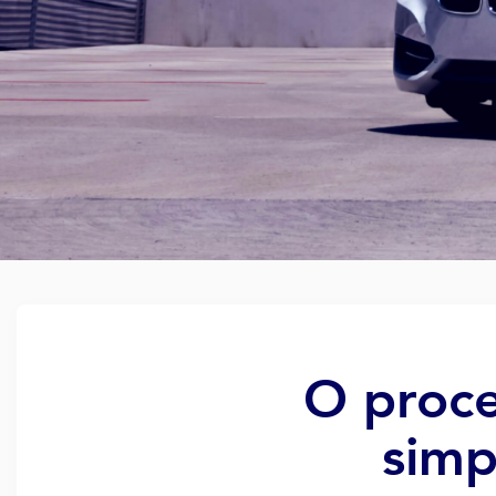
O proce
simp