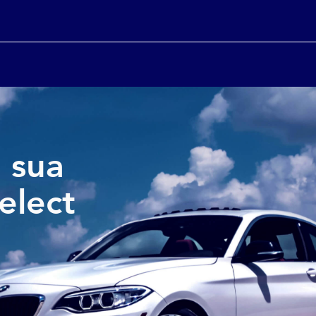
 sua
elect